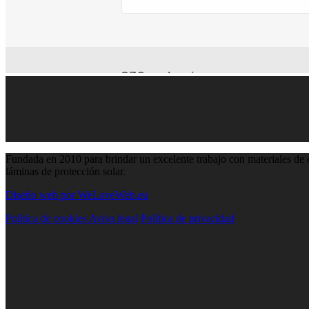
Fundada en 2010 para brindar un excelente trabajo con materiales de
láminas de protección solar.
Diseño web por
WeLoveWeb.eu
Politica de cookies
Aviso legal
Política de privacidad